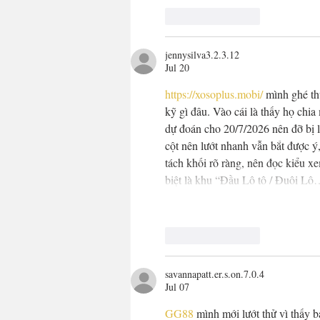
Like
Reply
jennysilva3.2.3.12
Jul 20
https://xosoplus.mobi/
 mình ghé th
kỹ gì đâu. Vào cái là thấy họ ch
dự đoán cho 20/7/2026 nên đỡ bị l
cột nên lướt nhanh vẫn bắt được ý
tách khối rõ ràng, nên đọc kiểu x
biệt là khu “Đầu Lô tô / Đuôi L
Like
Reply
savannapatt.er.s.on.7.0.4
Jul 07
GG88
 mình mới lướt thử vì thấy 