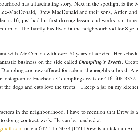
bourhood has a fascinating story. Next in the spotlight is the
n Lee-MacDonald, Drew MacDonald and their sons, Arden and
n is 16, just had his first driving lesson and works part-tim
ccer mad. The family has lived in the neighbourhood for 8 yea
ndant with Air Canada with over 20 years of service. Her sched
antastic business on the side called 
Dumpling’s Treats
. Crea
r Dumpling are now offered for sale in the neighbourhood. A
er Instagram or Facebook @dumplingstreats or 416-508-3332.
t the dogs and cats love the treats – I keep a jar on my kitche
ractors in the neighbourhood, I have to mention that Drew is a
n to doing contract work. He can be reached at 
gmail.com
 or via 647-515-3078 (FYI Drew is a nick-name).