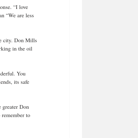
nse. “I love 
san “We are less 
 city. Don Mills 
king in the oil 
derful. You 
nds, its safe 
e greater Don 
o remember to 