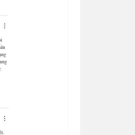
i 
hần 
ạng 
dung 
c 
t. 