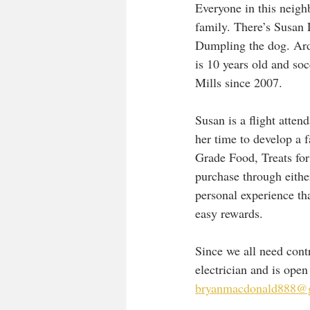
Everyone in this neigh
family. There’s Susa
Dumpling the dog. Arde
is 10 years old and so
Mills since 2007. 
Susan is a flight atte
her time to develop a f
Grade Food, Treats fo
purchase through eith
personal experience tha
easy rewards. 
Since we all need cont
electrician and is ope
bryanmacdonald888@