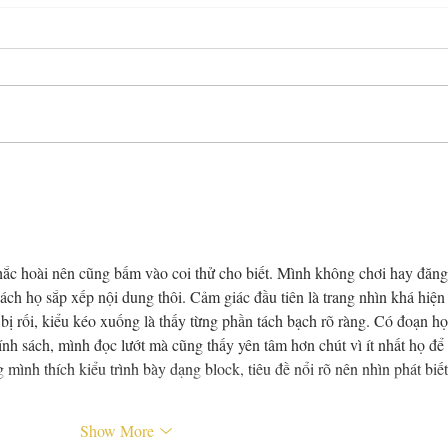
Booties & gloves & glasses..
The s
oh my
neig
time
hắc hoài nên cũng bấm vào coi thử cho biết. Mình không chơi hay đăng
 cách họ sắp xếp nội dung thôi. Cảm giác đầu tiên là trang nhìn khá hiện
bị rối, kiểu kéo xuống là thấy từng phần tách bạch rõ ràng. Có đoạn họ
nh sách, mình đọc lướt mà cũng thấy yên tâm hơn chút vì ít nhất họ để 
 mình thích kiểu trình bày dạng block, tiêu đề nổi rõ nên nhìn phát biết
Show More