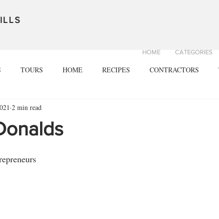
ILLS
HOME
CATEGORIES
S
TOURS
HOME
RECIPES
CONTRACTORS
2021
2 min read
Donalds
repreneurs 