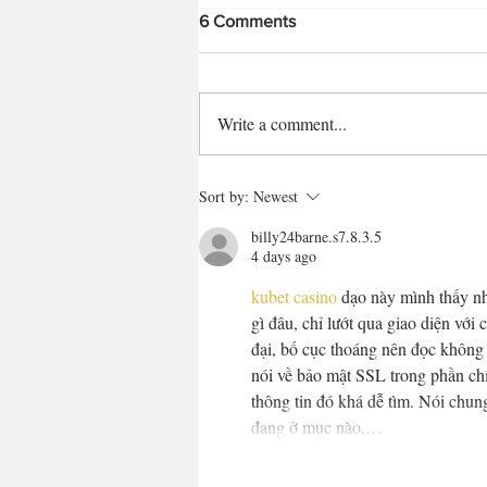
6 Comments
Write a comment...
A little about what I've been
Sort by:
Newest
doing
billy24barne.s7.8.3.5
4 days ago
kubet casino
 dạo này mình thấy n
gì đâu, chỉ lướt qua giao diện với
đại, bố cục thoáng nên đọc không 
nói về bảo mật SSL trong phần chí
thông tin đó khá dễ tìm. Nói chung
đang ở mục nào,…