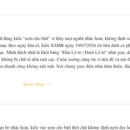
ử đúng kiểu “xem cho biết” vì thấy mọi người nhắc hoài, không định so
ia mục theo ngày khá rõ, kiểu XSMB ngày 19/07/2026 rồi bên dưới có p
ạc. Mình thích nhất là khối bảng “Đầu Lô tô / Đuôi Lô tô” nhìn gọn, d
, không bị chữ số dồn một cục. Cuộn xuống cũng ổn vì tiêu đề và nội 
em nhanh cũng không mệt mắt. Nói chung giao diện nhìn thân thiện, đặ
ô…
Show More
bạn bè nhắc hoài, kiểu vào xem cho biết thôi chứ không định ngồi đọc hế