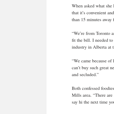
When asked what she l
that it’s convenient an
than 15 minutes away 
“We’re from Toronto a
fit the bill. I needed 
industry in Alberta at 
“We came because of lo
can’t buy such great n
and secluded.”
Both confessed foodies
Mills area. “There are
say hi the next time yo